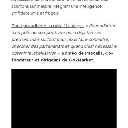
solutions sur mesure intégrant une intelligence
artificielle utile et frugale.
Pourquoi adhérer au pôle Minalogic
: «
Pour adhérer
à un pôle de compétitivité qui a déjà fait ses
preuves, mais surtout pour nous faire connaitre,
chercher des partenariats et quand c’est nécessaire
obtenir la labellisation
»,
Roméo de Pascalis, Co-
fondateur et dirigeant de Go2Market
.