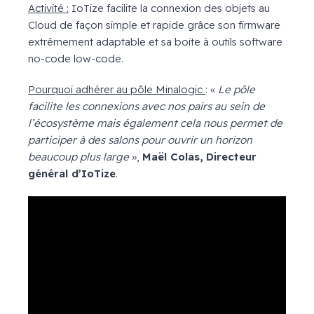
Activité :
IoTize facilite la connexion des objets au
Cloud de façon simple et rapide grâce son firmware
extrêmement adaptable et sa boite à outils software
no-code low-code.
Pourquoi adhérer au pôle Minalogic
: «
Le pôle
facilite les connexions avec nos pairs au sein de
l’écosystème mais également cela nous permet de
participer à des salons pour ouvrir un horizon
beaucoup plus large
»,
Maël Colas, Directeur
général d’IoTize
.