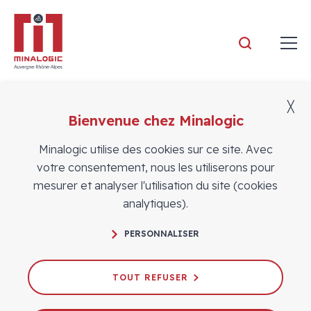
Minalogic
╳
Bienvenue chez Minalogic
Actualités
Minalogic utilise des cookies sur ce site. Avec
votre consentement, nous les utiliserons pour
mesurer et analyser l'utilisation du site (cookies
analytiques).
PERSONNALISER
1 adhérent - 1 vidéo : (re)découvrez
les adhérents de la saison 7
TOUT REFUSER
23/06/2025