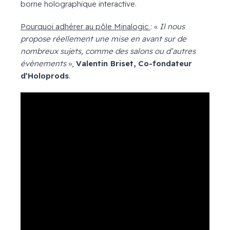
borne holographique interactive.
Pourquoi adhérer au pôle Minalogic
: «
Il nous
propose réellement une mise en avant sur de
nombreux sujets, comme des salons ou d’autres
évènements
»,
Valentin Briset, Co-fondateur
d’Holoprods
.