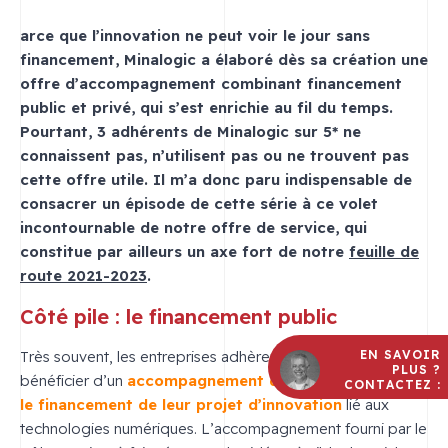
arce que l’innovation ne peut voir le jour sans
financement, Minalogic a élaboré dès sa création une
offre d’accompagnement combinant financement
public et privé, qui s’est enrichie au fil du temps.
Pourtant, 3 adhérents de Minalogic sur 5* ne
connaissent pas, n’utilisent pas ou ne trouvent pas
cette offre utile. Il m’a donc paru indispensable de
consacrer un épisode de cette série à ce volet
incontournable de notre offre de service, qui
constitue par ailleurs un axe fort de notre
feuille de
route 2021-2023
.
Côté pile : le financement public
Très souvent, les entreprises adhèrent à Minalogic afin de
EN SAVOIR
PLUS ?
bénéficier d’un
accompagnement dans le montage et
CONTACTEZ :
le financement de leur projet d’innovation
lié aux
technologies numériques. L’accompagnement fourni par le