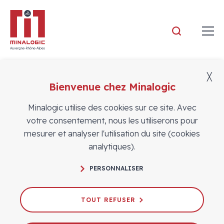
Minalogic
╳
Bienvenue chez Minalogic
Actualités
Minalogic utilise des cookies sur ce site. Avec
votre consentement, nous les utiliserons pour
mesurer et analyser l'utilisation du site (cookies
analytiques).
PERSONNALISER
Connaissez-vous l’offre
d’accompagnement au financement
TOUT REFUSER
de Minalogic ?