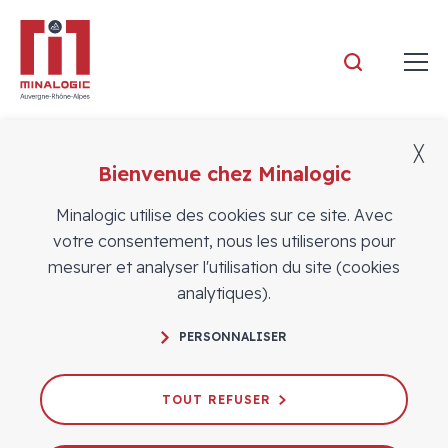
Minalogic
╳
Bienvenue chez Minalogic
AOÛT 2026
Minalogic utilise des cookies sur ce site. Avec
votre consentement, nous les utiliserons pour
L
M
M
J
V
S
D
mesurer et analyser l'utilisation du site (cookies
analytiques).
27
28
29
30
31
1
2
PERSONNALISER
3
4
5
6
7
8
9
10
11
12
13
14
15
16
TOUT REFUSER
17
18
19
20
21
22
23