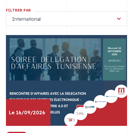
FILTRER PAR
International
Dans
la
catégorie
:
International
Le 16/09/2026