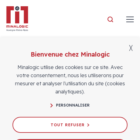
Minalogic
╳
Bienvenue chez Minalogic
AOÛT 2026
Minalogic utilise des cookies sur ce site. Avec
votre consentement, nous les utiliserons pour
L
M
M
J
V
S
D
mesurer et analyser l'utilisation du site (cookies
analytiques).
27
28
29
30
31
1
2
PERSONNALISER
3
4
5
6
7
8
9
10
11
12
13
14
15
16
TOUT REFUSER
17
18
19
20
21
22
23